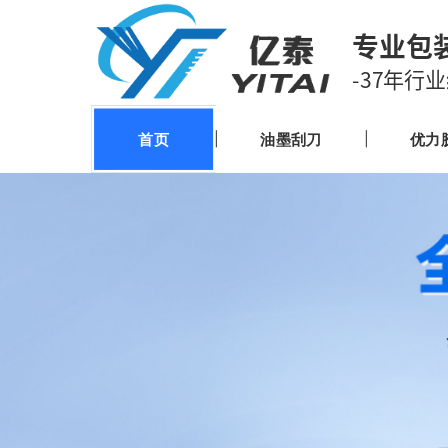
专业包
-37年行
首页
油墨刮刀
优力