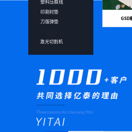
塑料压痕线
印刷衬垫
GSD
刀版弹垫
前缘送纸轮
激光切割机