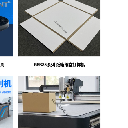
印刷
GSB85系列 纸箱纸盒打样机