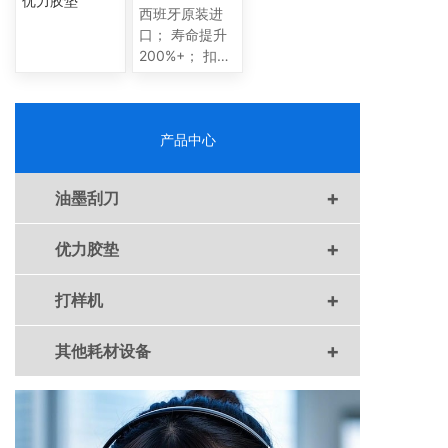
优力胶垫
西班牙原装进
口； 寿命提升
200%+； 扣锁
设计，15分钟
更换； 纤维底
板，防滑0跑
位； 200+常用
产品中心
规格，库存现
货秒发。
+
油墨刮刀
+
优力胶垫
+
打样机
+
其他耗材设备