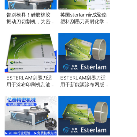
告别模具！硅胶橡胶
英国sterlam合成聚酯
振动刀切割机，为密
塑料刮墨刀高耐化学
封垫研发打样与小批
腐蚀性-复制
量生产而生！
ESTERLAM刮墨刀适
ESTERLAM刮墨刀适
用于涂布印刷机刮油
用于新能源涂布网版
墨，延长使用寿命，
印刷，加长使用寿
减少刮刀的更换频率
命，直接减少刮刀的
更换频率和采购数量