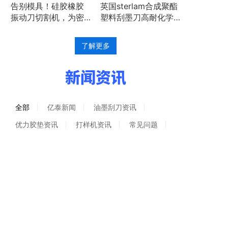
告别模具！硅胶橡胶
英国sterlam合成聚酯
振动刀切割机，为密
塑料刮墨刀高耐化学
封垫研发打样与小批
腐蚀性
量生产而生！
了解更多
新闻资讯
全部
亿泰新闻
油墨刮刀资讯
优力胶垫资讯
打样机资讯
常见问题
[油墨刮刀资讯]
2026 选型指南：为什么越来越多大厂
放弃金属刀，选用 ESTERLAM 塑料刮墨刀？
/ 2026-03-19
[油墨刮刀资讯]
印刷机总掉墨？试试这款英国
ESTERLAM 高分子刮墨刀
/ 2026-03-19
[油墨刮刀资讯]
ESTERLAM刮墨刀新能源锂电池涂布