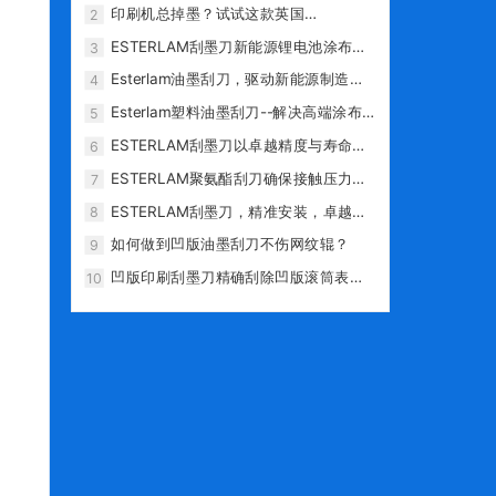
弃金属刀，选用 ESTERLAM 塑料刮墨
印刷机总掉墨？试试这款英国
2
刀？
ESTERLAM 高分子刮墨刀
ESTERLAM刮墨刀新能源锂电池涂布案
3
例
Esterlam油墨刮刀，驱动新能源制造的
4
精密涂层专家
Esterlam塑料油墨刮刀--解决高端涂布
5
划伤与污染难题的革新利器
ESTERLAM刮墨刀以卓越精度与寿命，
6
重塑高端印刷性价比标杆
ESTERLAM聚氨酯刮刀确保接触压力稳
7
定，减少对网纹辊的磨损
ESTERLAM刮墨刀，精准安装，卓越印
8
刷，定义行业高标准
如何做到凹版油墨刮刀不伤网纹辊？
9
凹版印刷刮墨刀精确刮除凹版滚筒表面
10
多余油墨，不伤网纹辊