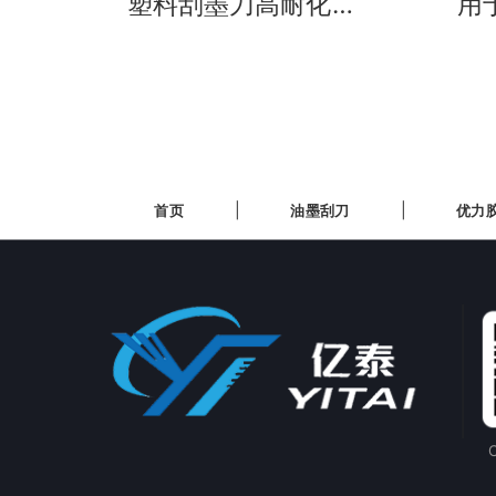
塑料刮墨刀高耐化学
用
腐蚀性-复制
墨
减
首页
油墨刮刀
首页
油墨刮刀
优力