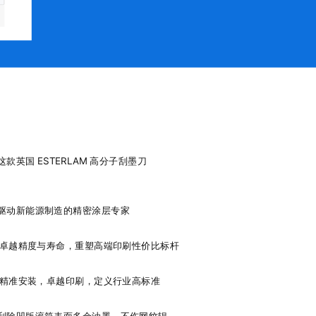
款英国 ESTERLAM 高分子刮墨刀
刮刀，驱动新能源制造的精密涂层专家
刀以卓越精度与寿命，重塑高端印刷性价比标杆
刀，精准安装，卓越印刷，定义行业高标准
刮除凹版滚筒表面多余油墨，不伤网纹辊