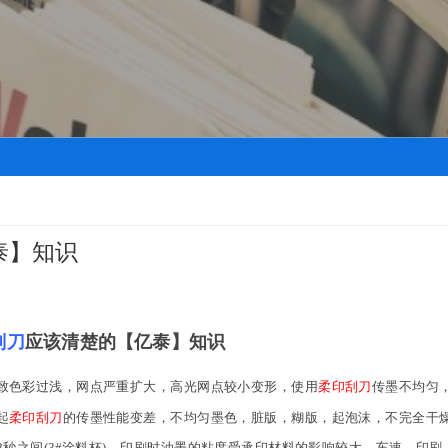
泰】知识
刮刀
应该清楚的【亿泰】知识
致色彩过浅，网点严重扩大，高光网点较小变形，
使用
柔印刮刀
传墨不均匀
起
柔印刮刀
的
传墨性能变差，不均匀墨色，脏版，糊版，起泡沫，不完全干