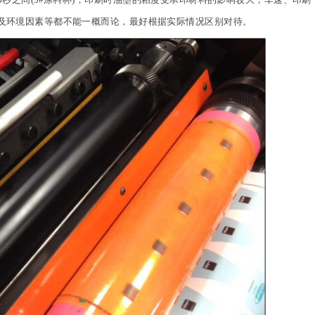
8秒之间(3#涂料杯)，印刷时油墨的粘度受承印材料的影响较大，车速、印刷
及环境因素等都不能一概而论，最好根据实际情况区别对待。