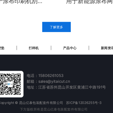
于涂布印刷机刮油
用于新能源涂布网
，延长使用寿命，
印刷，加长使用寿
少刮刀的更换频率
命，直接减少刮刀
更换频率和采购数
了解更多
模切胶垫
纸箱打样机
产品中心
胶垫
打样机
产品中心
新闻资
电话：15806261053
邮箱：sales@yitaicut.cn
地址：江苏省苏州昆山开发区黄浦江中路191号
Copyright © 昆山亿泰包装配套件有限公司
苏ICP备12026255号-3
下方版权所有是昆山亿泰包装配套件有限公司