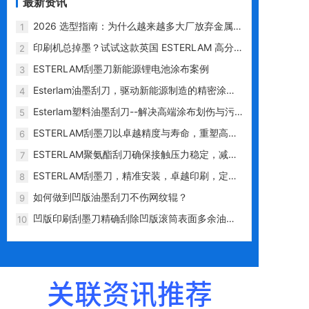
最新资讯
2026 选型指南：为什么越来越多大厂放弃金属
1
刀，选用 ESTERLAM 塑料刮墨刀？
印刷机总掉墨？试试这款英国 ESTERLAM 高分
2
子刮墨刀
ESTERLAM刮墨刀新能源锂电池涂布案例
3
Esterlam油墨刮刀，驱动新能源制造的精密涂层
4
专家
Esterlam塑料油墨刮刀--解决高端涂布划伤与污
5
染难题的革新利器
ESTERLAM刮墨刀以卓越精度与寿命，重塑高端
6
印刷性价比标杆
ESTERLAM聚氨酯刮刀确保接触压力稳定，减少
7
对网纹辊的磨损
ESTERLAM刮墨刀，精准安装，卓越印刷，定义
8
行业高标准
如何做到凹版油墨刮刀不伤网纹辊？
9
凹版印刷刮墨刀精确刮除凹版滚筒表面多余油
10
墨，不伤网纹辊
关联资讯推荐