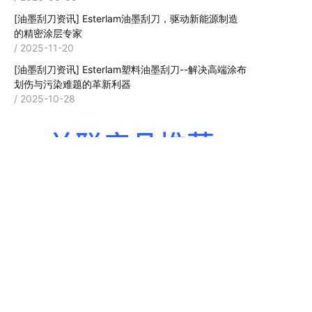
[油墨刮刀资讯]
Esterlam油墨刮刀，驱动新能源制造
的精密涂层专家
/ 2025-11-20
[油墨刮刀资讯]
Esterlam塑料油墨刮刀--解决高端涂布
划伤与污染难题的革新利器
/ 2025-10-28
关联产品推荐
英国sterlam合成聚酯
ESTERLAM刮墨刀适
塑料刮墨刀高耐化学
用于涂布印刷机刮油
腐蚀性-复制
墨，延长使用寿命，