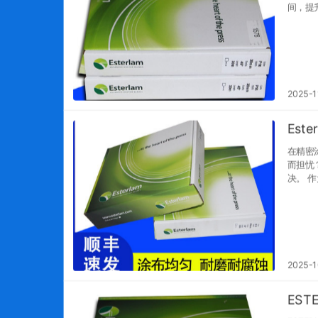
间，提
2025-1
Es
在精密
而担忧
决。 作为一款高性能工程聚合物刮刀，Esterlam塑料油墨刮刀以其卓越性能，正成为锂电池极
片、光
2025-1
ES