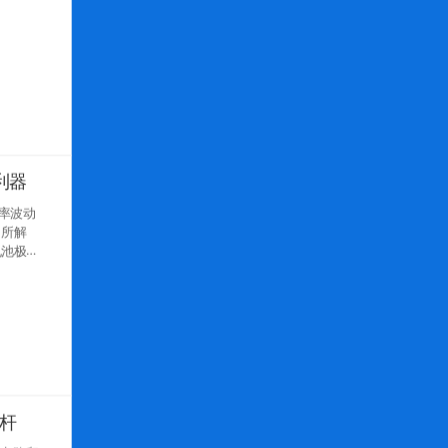
利器
率波动
 所解
标杆