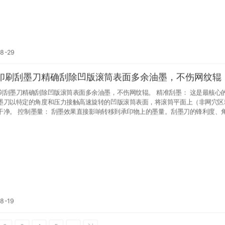
08-29
印刷刮墨刀精确刮除凹版滚筒表面多余油墨，不伤网纹辊
墨刀精确刮除凹版滚筒表面多余油墨，不伤网纹辊。 精准刮墨： 这是最核心的功
墨刀以特定的角度和压力接触高速旋转的凹版滚筒表面，将滚筒平面上（非网穴区
到承印物上的墨量。刮墨刀的锋利度、角度、
与滚筒的接触位置都会影响最终印刷品的颜色饱和度和层次感。 清洁滚筒： 在刮墨的
也起到清洁滚筒非图文区域的作用，防止油墨堆积造成脏版。
8-19