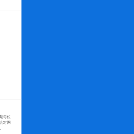
是每位
会对网
。