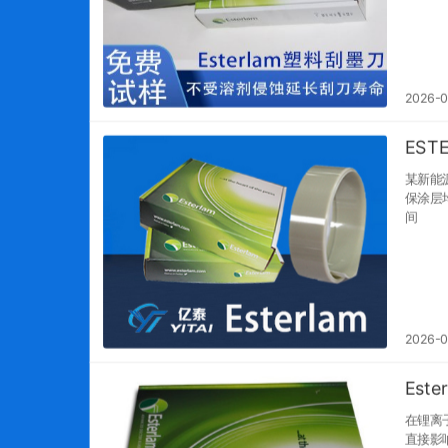
出，大
2026-0
ES
某新能
保涂层
间
2026-
Es
在锂离
直接影