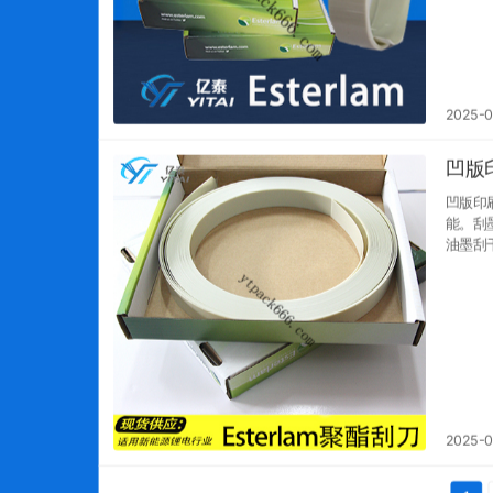
2025-
凹版
凹版印刷刮
能。刮
油墨刮干净。 控制墨量： 刮墨效果直接影响转移
压力以及
同时，
2025-0