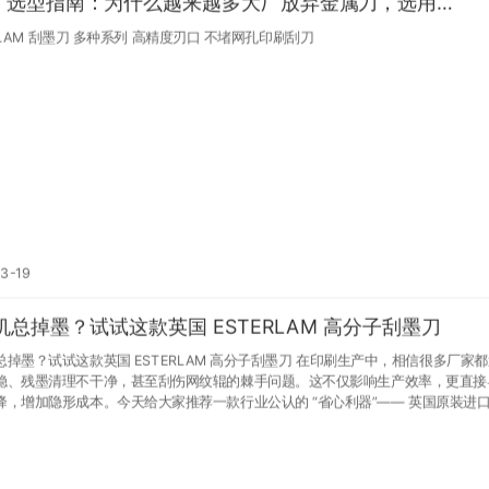
26 选型指南：为什么越来越多大厂放弃金属刀，选用
ERLAM 塑料刮墨刀？
RLAM 刮墨刀 多种系列 高精度刃口 不堵网孔印刷刮刀
3-19
机总掉墨？试试这款英国 ESTERLAM 高分子刮墨刀
总掉墨？试试这款英国 ESTERLAM 高分子刮墨刀 在印刷生产中，相信很多厂家
稳、残墨清理不干净，甚至刮伤网纹辊的棘手问题。这不仅影响生产效率，更直接
降，增加隐形成本。今天给大家推荐一款行业公认的 “省心利器”—— 英国原装进
ERLAM 刮墨刀。 这款刮墨刀采用高端高分子聚合物材料制成，蕞大的特点在于极致
韧性。相比普通金属刮刀，它在接触网纹辊时压力更低，能够实现零磨损，有效保
，延长设备使用寿命。同时，其精密加工的刃口平整度高，能轻松剥离各种水性、
油墨，不留残渍。无论是凹版印刷、柔版印刷还是涂布机，ESTERLAM 刮墨刀都能