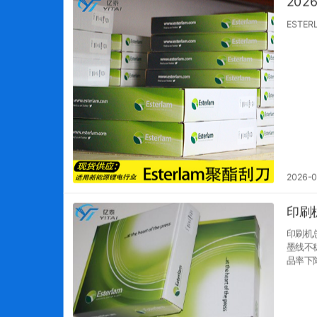
20
EST
ESTE
2026-0
印刷
印刷机
墨线不
品率下
EST
性与柔
的辊体
UV 