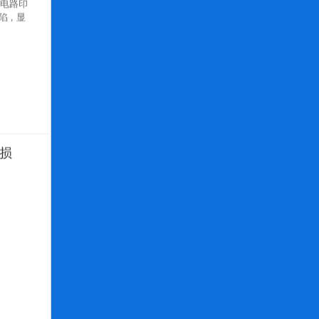
细电路印
陷，显
磨损