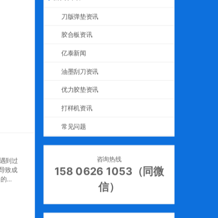
刀版弹垫资讯
胶合板资讯
亿泰新闻
油墨刮刀资讯
优力胶垫资讯
打样机资讯
常见问题
咨询热线
都遇到过
158 0626 1053（同微
导致成
口的
信）
的耐磨
护昂贵
油性及
稳定输