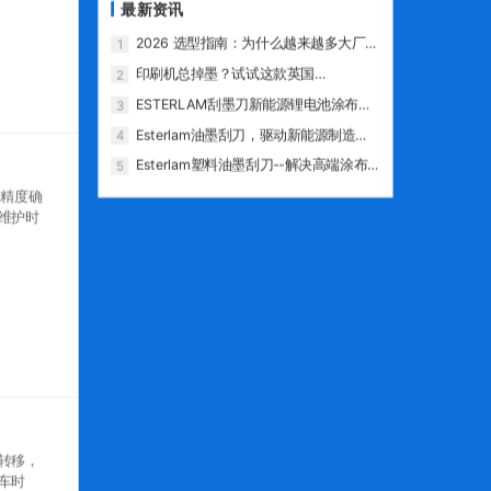
最新资讯
2026 选型指南：为什么越来越多大厂放
1
弃金属刀，选用 ESTERLAM 塑料刮墨
印刷机总掉墨？试试这款英国
2
刀？
ESTERLAM 高分子刮墨刀
ESTERLAM刮墨刀新能源锂电池涂布案
3
例
Esterlam油墨刮刀，驱动新能源制造的
4
精密涂层专家
Esterlam塑料油墨刮刀--解决高端涂布
5
划伤与污染难题的革新利器
口精度确
维护时
地转移，
车时