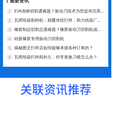
最新资讯
EVA泡棉切割遇难题？振动刀技术为您提供完美
1
解决方案！
瓦楞纸箱割样机：颠覆传统打样，助力纸箱厂赢
2
在起跑线！
橡胶制品切割总遇难题？橡胶振动刀切割机或是
3
完美解决方案！
硅胶橡胶专用振动刀切割机
4
揭秘图文打样店如何能够承接各种订单的？
5
瓦楞纸箱打样耗时久，经常更换刀模怎么办？
6
关联资讯推荐
[打样机资讯]
EVA泡棉切割遇难题？振动刀技术为您提
供完美解决方案！
/ 2025-11-07
[打样机资讯]
瓦楞纸箱割样机：颠覆传统打样，助力