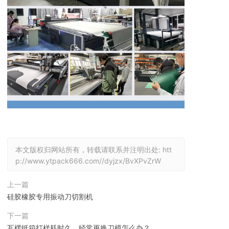
本文版权归网站所有，转载请联系并注明出处:
htt
p://www.ytpack666.com//dyjzx/BvXPvZrW
上一篇
硅胶橡胶专用振动刀切割机
下一篇
瓦楞纸箱打样耗时久，经常更换刀模怎么办？