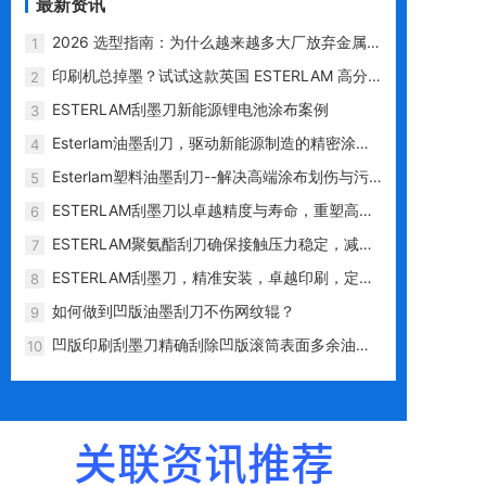
最新资讯
2026 选型指南：为什么越来越多大厂放弃金属
1
刀，选用 ESTERLAM 塑料刮墨刀？
印刷机总掉墨？试试这款英国 ESTERLAM 高分
2
子刮墨刀
ESTERLAM刮墨刀新能源锂电池涂布案例
3
Esterlam油墨刮刀，驱动新能源制造的精密涂层
4
专家
Esterlam塑料油墨刮刀--解决高端涂布划伤与污
5
染难题的革新利器
ESTERLAM刮墨刀以卓越精度与寿命，重塑高端
6
印刷性价比标杆
ESTERLAM聚氨酯刮刀确保接触压力稳定，减少
7
对网纹辊的磨损
ESTERLAM刮墨刀，精准安装，卓越印刷，定义
8
行业高标准
如何做到凹版油墨刮刀不伤网纹辊？
9
凹版印刷刮墨刀精确刮除凹版滚筒表面多余油
10
墨，不伤网纹辊
关联资讯推荐