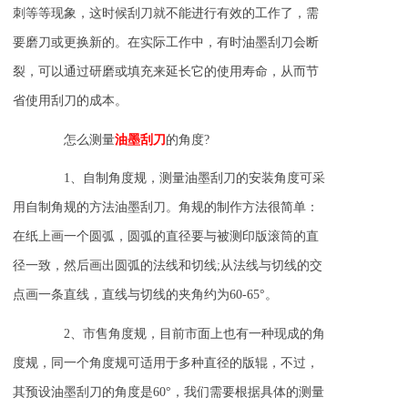
刺等等现象，这时候刮刀就不能进行有效的工作了，需
要磨刀或更换新的。在实际工作中，有时油墨刮刀会断
裂，可以通过研磨或填充来延长它的使用寿命，从而节
省使用刮刀的成本。
怎么测量
油墨刮刀
的角度?
1、自制角度规，测量油墨刮刀的安装角度可采
用自制角规的方法油墨刮刀。角规的制作方法很简单：
在纸上画一个圆弧，圆弧的直径要与被测印版滚筒的直
径一致，然后画出圆弧的法线和切线;从法线与切线的交
点画一条直线，直线与切线的夹角约为60-65°。
2、市售角度规，目前市面上也有一种现成的角
度规，同一个角度规可适用于多种直径的版辊，不过，
其预设油墨刮刀的角度是60°，我们需要根据具体的测量