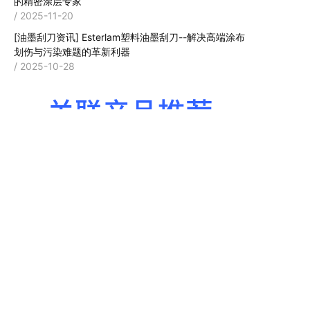
的精密涂层专家
/ 2025-11-20
[油墨刮刀资讯]
Esterlam塑料油墨刮刀--解决高端涂布
划伤与污染难题的革新利器
/ 2025-10-28
关联产品推荐
英国sterlam合成聚酯
ESTERLAM刮墨刀适
塑料刮墨刀高耐化学
用于涂布印刷机刮油
腐蚀性-复制
墨，延长使用寿命，
减少刮刀的更换频率