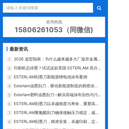
咨询热线
15806261053（同微信)
最新资讯
2026 选型指南：为什么越来越多大厂放弃金属
1
刀，选用 ESTERLAM 塑料刮墨刀？
印刷机总掉墨？试试这款英国 ESTERLAM 高分
2
子刮墨刀
ESTERLAM刮墨刀新能源锂电池涂布案例
3
Esterlam油墨刮刀，驱动新能源制造的精密涂层
4
专家
Esterlam塑料油墨刮刀--解决高端涂布划伤与污
5
染难题的革新利器
ESTERLAM刮墨刀以卓越精度与寿命，重塑高端
6
印刷性价比标杆
ESTERLAM聚氨酯刮刀确保接触压力稳定，减少
7
对网纹辊的磨损
ESTERLAM刮墨刀，精准安装，卓越印刷，定义
8
行业高标准